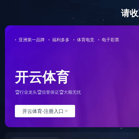
乐鱼官方站页面登录入口
欢迎光临乐鱼官方站页面登录入口-乐鱼(中国) ！
乐鱼官方站页面登录入口
乐鱼官