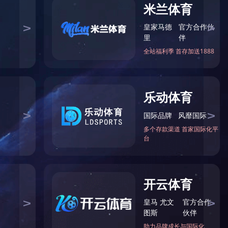
产品中心
耗材与配件
服务与支持