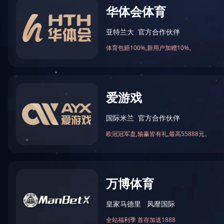
了解更多
中图打印机
当前位置： 乐鱼官方站页面登录入口
中图打印机
产品中心
耗材与配件
服务与支持