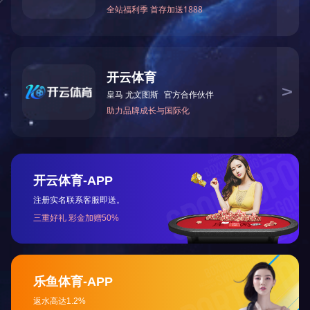
M1030DN
M1020DN
«
1
»