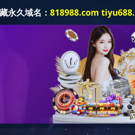
免费服务热线电话：075
方站页面登录入口-乐鱼(中国)
中图业务
中图打印机