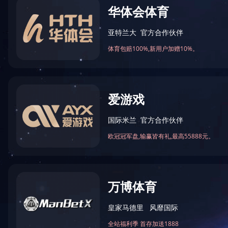
了解更多
中图打印机
当前位置： 乐鱼官方站页面登录入口
中图打印机
产品中心
耗材与配件
服务与支持
广