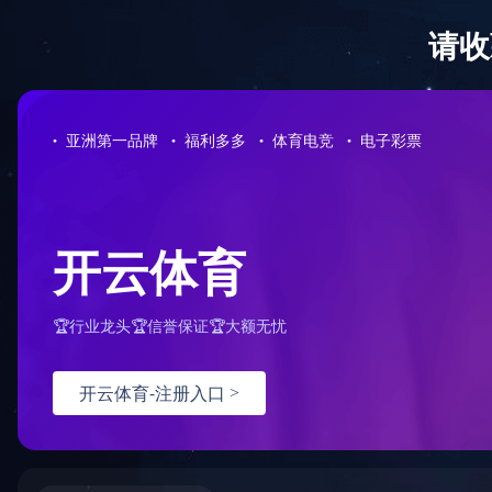
乐鱼官方站页面登录入口
欢迎光临乐鱼官方站页面登录入口-乐鱼(中国) ！
乐鱼官方站页面登录入口
乐鱼官