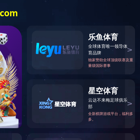
5-23981678
设为乐鱼官方站页面登录入口
|
加入收藏
|
乐鱼官方站页面登录入口
联系我们